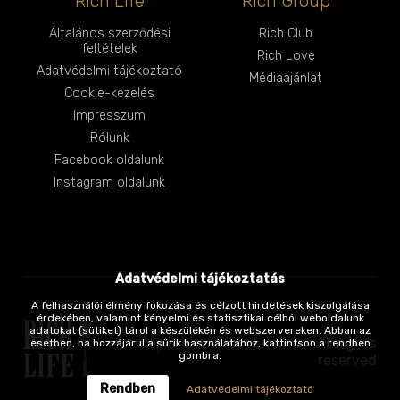
Rich Life
Rich Group
Általános szerződési
Rich Club
feltételek
Rich Love
Adatvédelmi tájékoztató
Médiaajánlat
Cookie-kezelés
Impresszum
Rólunk
Facebook oldalunk
Instagram oldalunk
Adatvédelmi tájékoztatás
A felhasználói élmény fokozása és célzott hirdetések kiszolgálása
érdekében, valamint kényelmi és statisztikai célból weboldalunk
adatokat (sütiket) tárol a készülékén és webszervereken. Abban az
Copyright © RichLife.hu - All rights
esetben, ha hozzájárul a sütik használatához, kattintson a rendben
gombra.
reserved
Rendben
Adatvédelmi tájékoztató