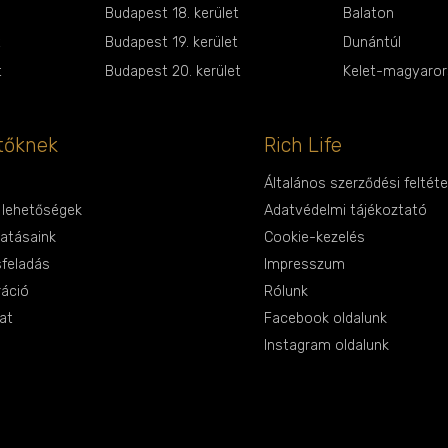
Budapest 18. kerület
Balaton
t
Budapest 19. kerület
Dunántúl
t
Budapest 20. kerület
Kelet-magyarors
tőknek
Rich Life
Általános szerződési feltéte
i lehetőségek
Adatvédelmi tájékoztató
tatásaink
Cookie-kezelés
sfeladás
Impresszum
ráció
Rólunk
at
Facebook oldalunk
Instagram oldalunk