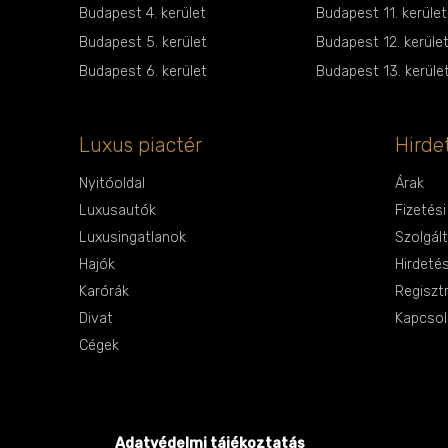
Budapest 4. kerület
Budapest 11. kerület
Budapest 5. kerület
Budapest 12. kerüle
Budapest 6. kerület
Budapest 13. kerüle
Luxus piactér
Hirde
Nyitóoldal
Árak
Luxusautók
Fizetés
Luxusingatlanok
Szolgál
Hajók
Hirdeté
Karórák
Regiszt
Divat
Kapcsol
Cégek
Adatvédelmi tájékoztatás