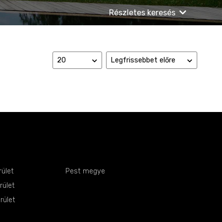
Részletes keresés
rület
Pest megye
rület
rület