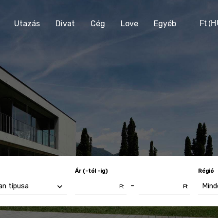
Utazás
Divat
Cég
Love
Egyéb
Ft (
Ár (-tól -ig)
Régió
-
Ft
Ft