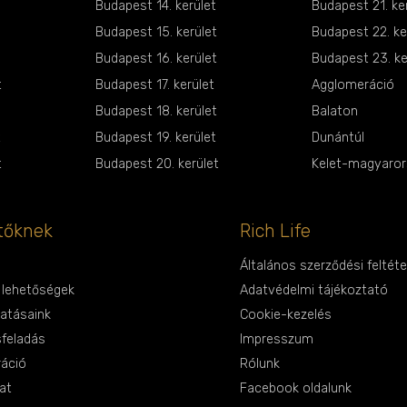
Budapest 14. kerület
Budapest 21. ke
Budapest 15. kerület
Budapest 22. ke
Budapest 16. kerület
Budapest 23. ke
t
Budapest 17. kerület
Agglomeráció
Budapest 18. kerület
Balaton
t
Budapest 19. kerület
Dunántúl
t
Budapest 20. kerület
Kelet-magyarors
tőknek
Rich Life
Általános szerződési feltéte
i lehetőségek
Adatvédelmi tájékoztató
tatásaink
Cookie-kezelés
sfeladás
Impresszum
ráció
Rólunk
at
Facebook oldalunk