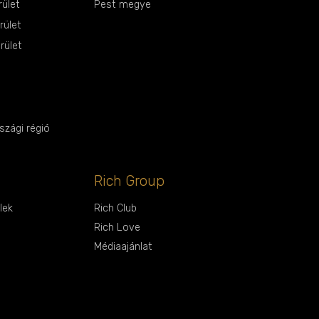
rület
Pest megye
rület
rület
zági régió
Rich Group
lek
Rich Club
Rich Love
Médiaajánlat